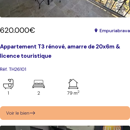
620.000€
Empuriabrava
Appartement T3 rénové, amarre de 20x6m &
licence touristique
Réf. TH26101
2
1
2
79 m
Voir le bien