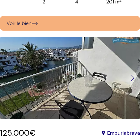
2
2
4
201 m
Voir le bien
125.000€
Empuriabrava