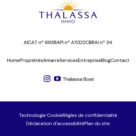
AICAT nº 6938
API nº A11322
CBRAI nº 34
Home
Propriétés
Amarre
Services
Entreprise
Blog
Contact
Thalassa Boat
Technologie Cookie
Règles de confidentialité
Déclaration d'accessibilité
Plan du site