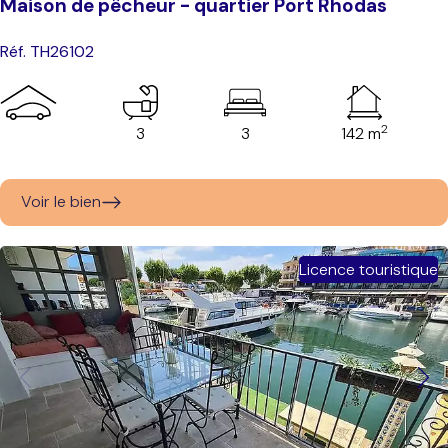
Maison de pêcheur - quartier Port Rhodas
Réf. TH26102
2
3
3
142 m
Voir le bien
Licence touristique