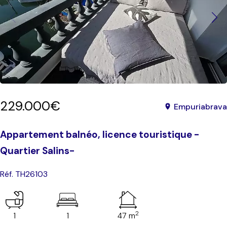
229.000€
Empuriabrava
Appartement balnéo, licence touristique -
Quartier Salins-
Réf. TH26103
2
1
1
47 m