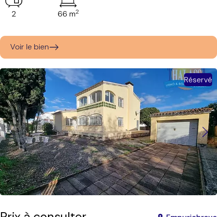
2
2
66 m
Voir le bien
Réservé
Prix à consulter