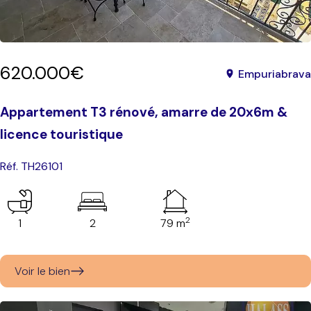
620.000€
Empuriabrava
Appartement T3 rénové, amarre de 20x6m &
licence touristique
Réf. TH26101
2
1
2
79 m
Voir le bien