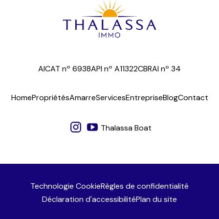
AICAT nº 6938
API nº A11322
CBRAI nº 34
Home
Propriétés
Amarre
Services
Entreprise
Blog
Contact
Thalassa Boat
Technologie Cookie
Règles de confidentialité
Déclaration d'accessibilité
Plan du site