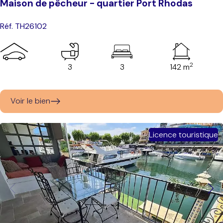
Maison de pêcheur - quartier Port Rhodas
Réf. TH26102
2
3
3
142 m
Voir le bien
Licence touristique