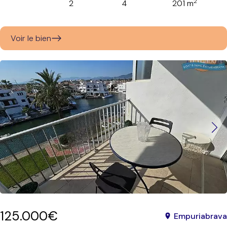
2
2
4
201 m
Voir le bien
125.000€
Empuriabrava