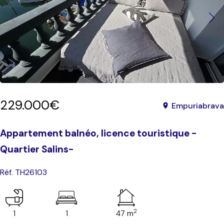
229.000€
Empuriabrava
Appartement balnéo, licence touristique -
Quartier Salins-
Réf. TH26103
2
1
1
47 m