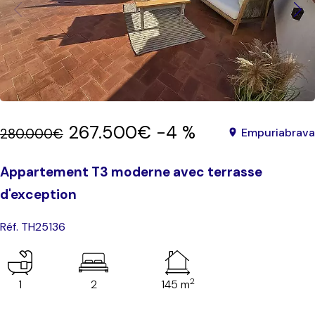
267.500€
-4 %
280.000€
Empuriabrava
Appartement T3 moderne avec terrasse
d'exception
Réf. TH25136
2
1
2
145 m