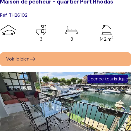
Maison de pêcheur - quartier Port Rhodas
Réf. TH26102
2
3
3
142 m
Voir le bien
Licence touristique