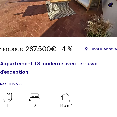
267.500€
-4 %
280.000€
Empuriabrava
Appartement T3 moderne avec terrasse
d'exception
Réf. TH25136
2
1
2
145 m