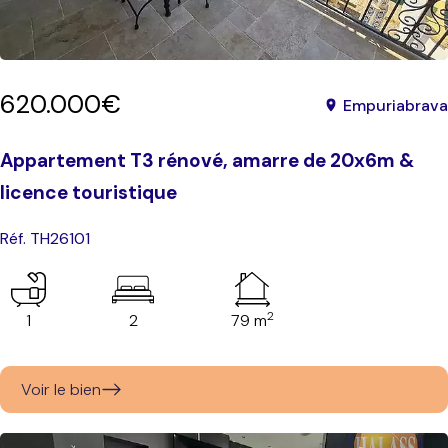
620.000€
Empuriabrava
Appartement T3 rénové, amarre de 20x6m &
licence touristique
Réf. TH26101
2
1
2
79 m
Voir le bien