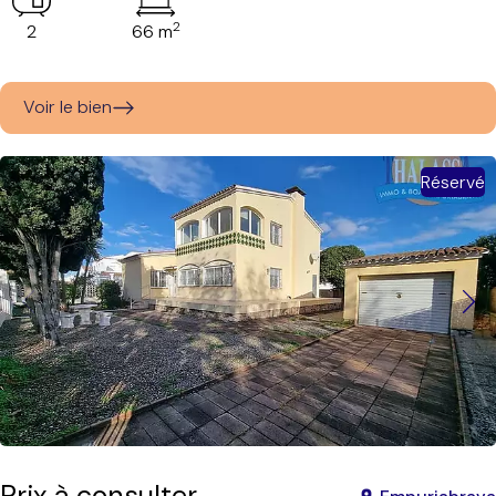
2
2
66 m
Voir le bien
Réservé
Prix à consulter