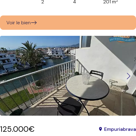
2
2
4
201 m
Voir le bien
125.000€
Empuriabrava