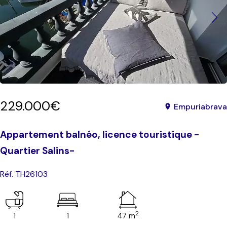
229.000€
Empuriabrava
Appartement balnéo, licence touristique -
Quartier Salins-
Réf. TH26103
2
1
1
47 m