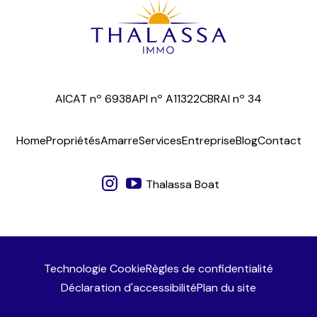
AICAT nº 6938
API nº A11322
CBRAI nº 34
Home
Propriétés
Amarre
Services
Entreprise
Blog
Contact
Thalassa Boat
Technologie Cookie
Règles de confidentialité
Déclaration d'accessibilité
Plan du site