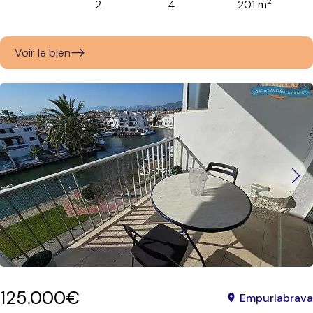
2
2
4
201 m
Voir le bien
125.000€
Empuriabrava