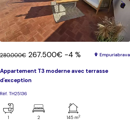
267.500€
-4 %
280.000€
Empuriabrava
Appartement T3 moderne avec terrasse
d'exception
Réf. TH25136
2
1
2
145 m