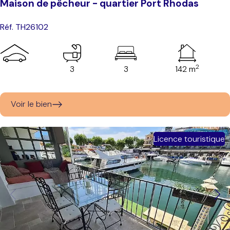
Maison de pêcheur - quartier Port Rhodas
Réf. TH26102
2
3
3
142 m
Voir le bien
Licence touristique