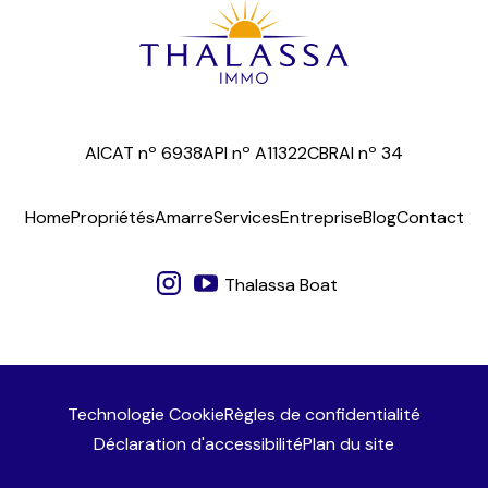
AICAT nº 6938
API nº A11322
CBRAI nº 34
Home
Propriétés
Amarre
Services
Entreprise
Blog
Contact
Thalassa Boat
Technologie Cookie
Règles de confidentialité
Déclaration d'accessibilité
Plan du site