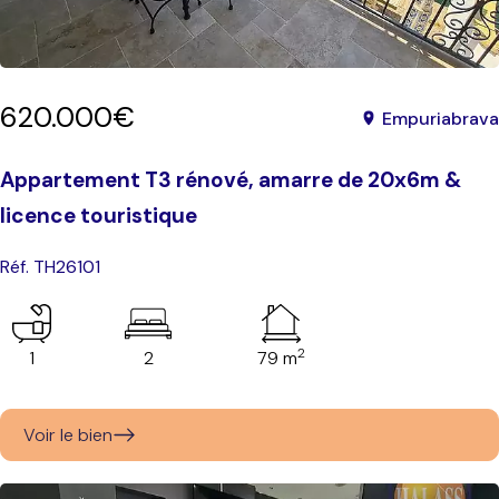
620.000€
Empuriabrava
Appartement T3 rénové, amarre de 20x6m &
licence touristique
Réf. TH26101
2
1
2
79 m
Voir le bien