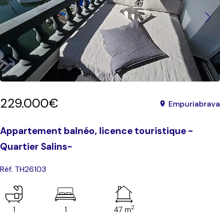
229.000€
Empuriabrava
Appartement balnéo, licence touristique -
Quartier Salins-
Réf. TH26103
2
1
1
47 m