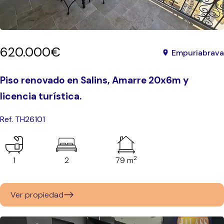
620.000€
Empuriabrava
Piso renovado en Salins, Amarre 20x6m y
licencia turística.
Ref. TH26101
2
1
2
79 m
Ver propiedad