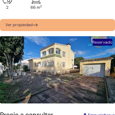
2
2
66 m
Ver propiedad
Reservado
Precio a consultar