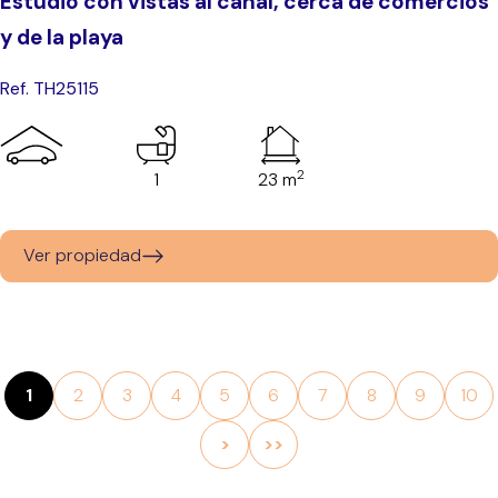
Estudio con vistas al canal, cerca de comercios
y de la playa
Ref. TH25115
2
1
23 m
Ver propiedad
1
2
3
4
5
6
7
8
9
10
>
>>