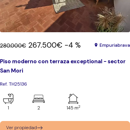
267.500€
-4 %
280.000€
Empuriabrava
Piso moderno con terraza exceptional - sector
San Mori
Ref. TH25136
2
1
2
145 m
Ver propiedad