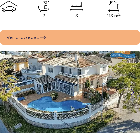
2
2
3
113 m
Ver propiedad