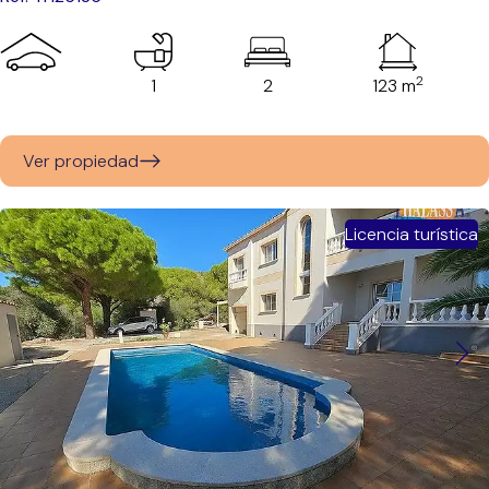
2
1
2
123 m
Ver propiedad
Licencia turística