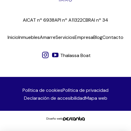
AICAT nº 6938
API nº A11322
CBRAI nº 34
Inicio
Inmuebles
Amarre
Servicios
Empresa
Blog
Contacto
Thalassa Boat
Política de cookies
Política de privacidad
Declaración de accesibilidad
Mapa web
Diseño web: