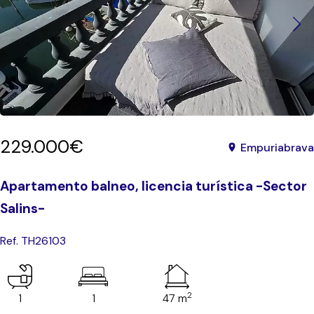
229.000€
Empuriabrava
Apartamento balneo, licencia turística -Sector
Salins-
Ref. TH26103
2
1
1
47 m