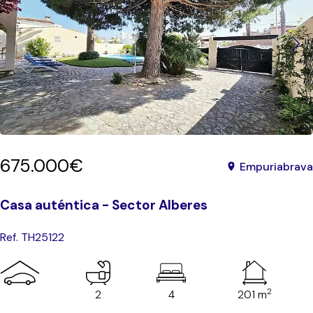
675.000€
Empuriabrava
Casa auténtica - Sector Alberes
Ref. TH25122
2
2
4
201 m