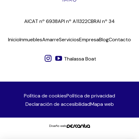
AICAT nº 6938
API nº A11322
CBRAI nº 34
Inicio
Inmuebles
Amarre
Servicios
Empresa
Blog
Contacto
Thalassa Boat
Política de cookies
Política de privacidad
Declaración de accesibilidad
Mapa web
Diseño web: