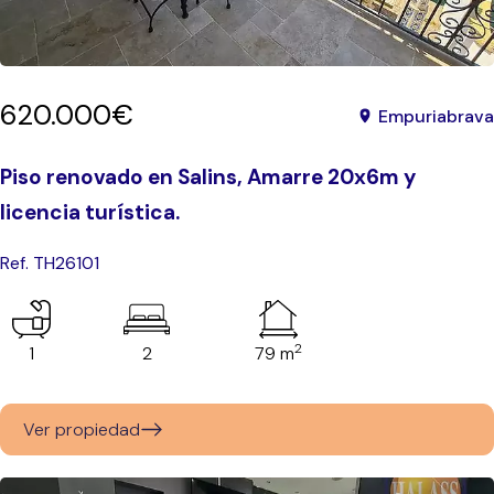
620.000€
Empuriabrava
Piso renovado en Salins, Amarre 20x6m y
licencia turística.
Ref. TH26101
2
1
2
79 m
Ver propiedad