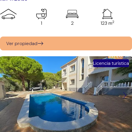
2
1
2
123 m
Ver propiedad
Licencia turística