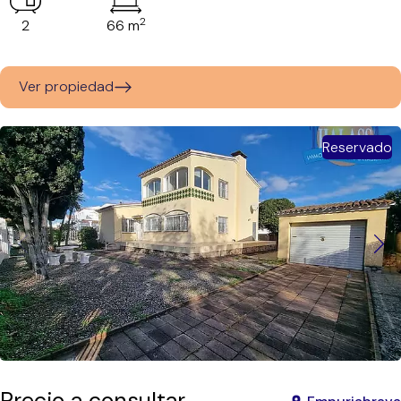
2
2
66 m
Ver propiedad
Reservado
Precio a consultar