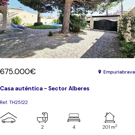
675.000€
Empuriabrava
Casa auténtica - Sector Alberes
Ref. TH25122
2
2
4
201 m