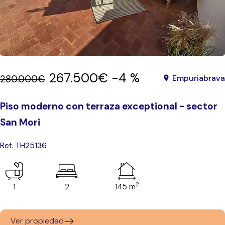
267.500€
-4 %
280.000€
Empuriabrava
Piso moderno con terraza exceptional - sector
San Mori
Ref. TH25136
2
1
2
145 m
Ver propiedad