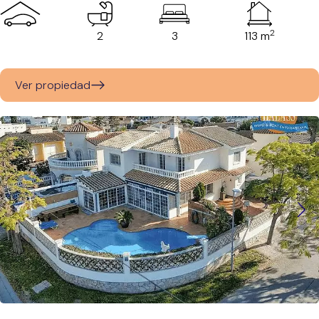
2
2
3
113 m
Ver propiedad