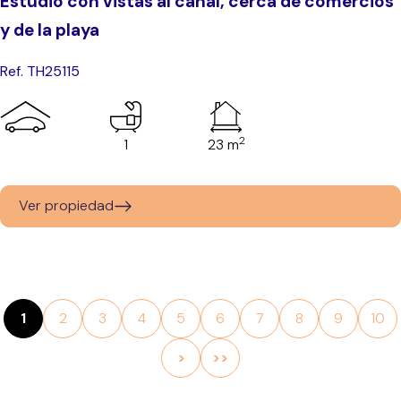
Estudio con vistas al canal, cerca de comercios
y de la playa
Ref. TH25115
2
1
23 m
Ver propiedad
1
2
3
4
5
6
7
8
9
10
>
>>