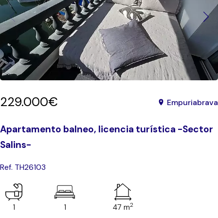
229.000€
Empuriabrava
Apartamento balneo, licencia turística -Sector
Salins-
Ref. TH26103
2
1
1
47 m