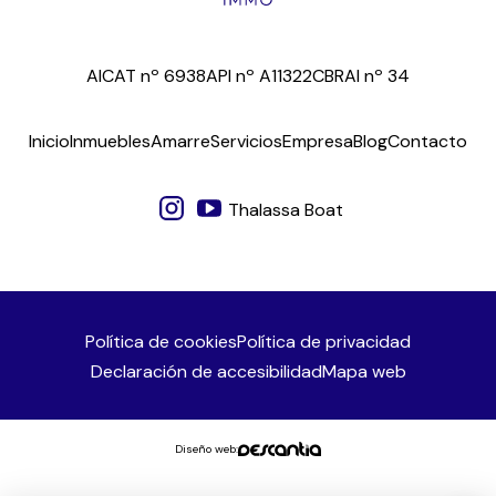
AICAT nº 6938
API nº A11322
CBRAI nº 34
Inicio
Inmuebles
Amarre
Servicios
Empresa
Blog
Contacto
Thalassa Boat
Política de cookies
Política de privacidad
Declaración de accesibilidad
Mapa web
Diseño web: