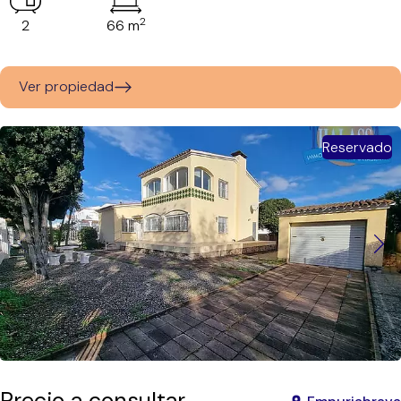
2
2
66 m
Ver propiedad
Reservado
Precio a consultar