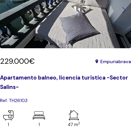
229.000€
Empuriabrava
Apartamento balneo, licencia turística -Sector
Salins-
Ref. TH26103
2
1
1
47 m