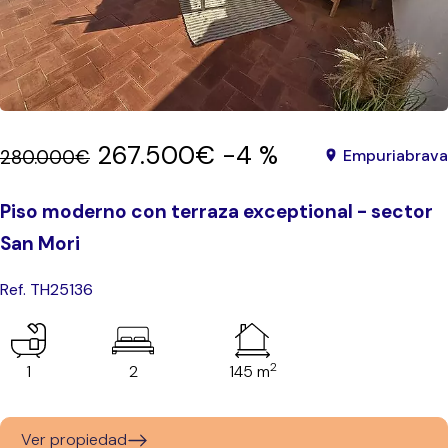
267.500€
-4 %
280.000€
Empuriabrava
Piso moderno con terraza exceptional - sector
San Mori
Ref. TH25136
2
1
2
145 m
Ver propiedad