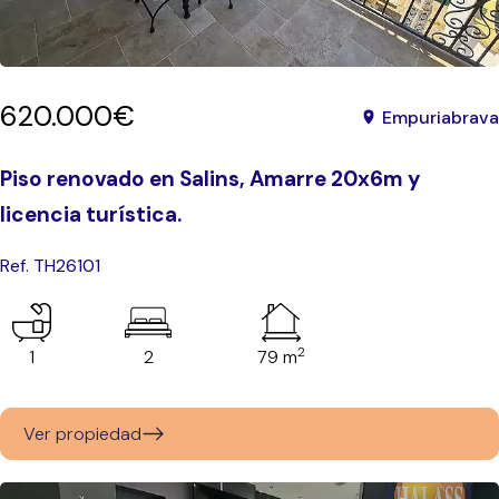
620.000€
Empuriabrava
Piso renovado en Salins, Amarre 20x6m y
licencia turística.
Ref. TH26101
2
1
2
79 m
Ver propiedad