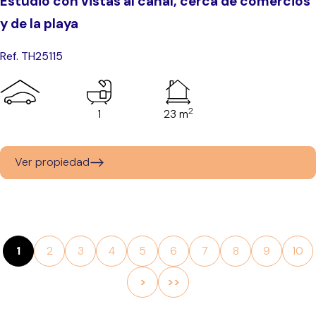
Estudio con vistas al canal, cerca de comercios
y de la playa
Ref. TH25115
2
1
23 m
Ver propiedad
1
2
3
4
5
6
7
8
9
10
>
>>