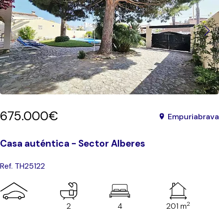
675.000€
Empuriabrava
Casa auténtica - Sector Alberes
Ref. TH25122
2
2
4
201 m