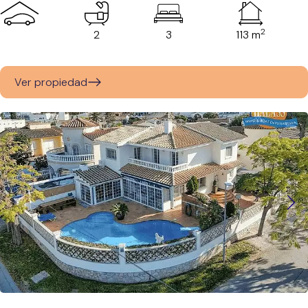
2
2
3
113 m
Ver propiedad