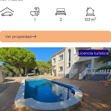
2
1
2
123 m
Ver propiedad
Licencia turística