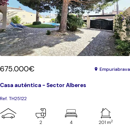
675.000€
Empuriabrava
Casa auténtica - Sector Alberes
Ref. TH25122
2
2
4
201 m