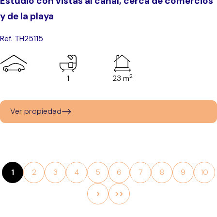
Estudio con vistas al canal, cerca de comercios
y de la playa
Ref. TH25115
2
1
23 m
Ver propiedad
1
2
3
4
5
6
7
8
9
10
>
>>