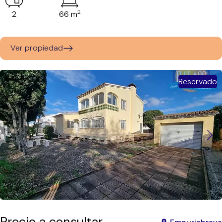
2
2
66 m
Ver propiedad
Reservado
Precio a consultar