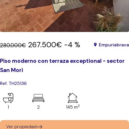
267.500€
-4 %
280.000€
Empuriabrava
Piso moderno con terraza exceptional - sector
San Mori
Ref. TH25136
2
1
2
145 m
Ver propiedad