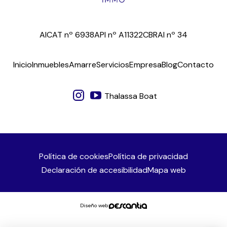
AICAT nº 6938
API nº A11322
CBRAI nº 34
Inicio
Inmuebles
Amarre
Servicios
Empresa
Blog
Contacto
Thalassa Boat
Política de cookies
Política de privacidad
Declaración de accesibilidad
Mapa web
Diseño web: