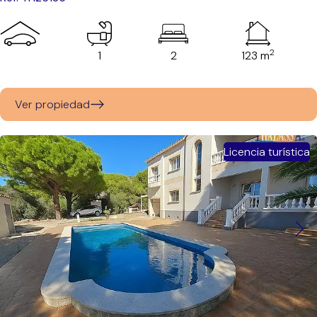
2
1
2
123 m
Ver propiedad
Licencia turística