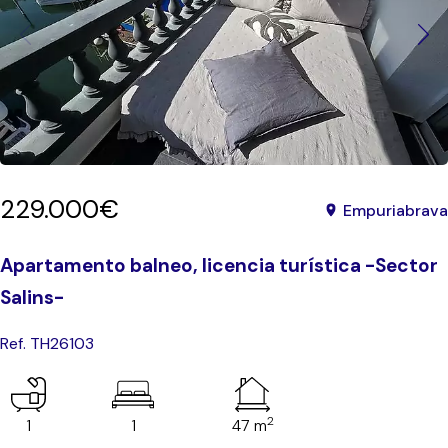
229.000€
Empuriabrava
Apartamento balneo, licencia turística -Sector
Salins-
Ref. TH26103
2
1
1
47 m