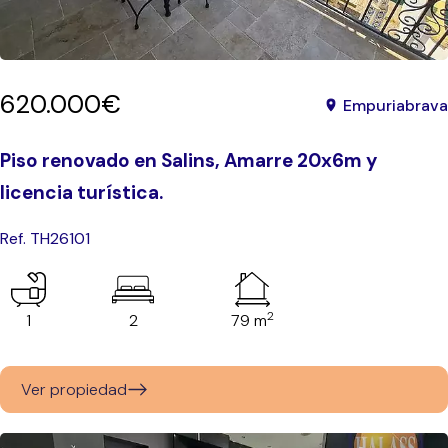
620.000€
Empuriabrava
Piso renovado en Salins, Amarre 20x6m y
licencia turística.
Ref. TH26101
2
1
2
79 m
Ver propiedad