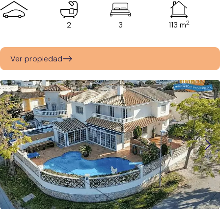
2
2
3
113 m
Ver propiedad