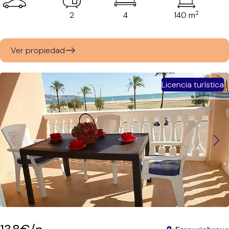
2
2
4
140 m
Ver propiedad
Licencia turística