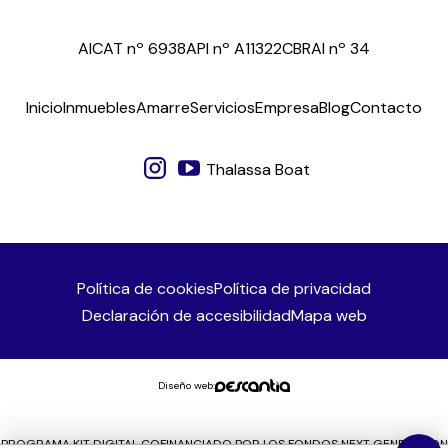
AICAT nº 6938
API nº A11322
CBRAI nº 34
Inicio
Inmuebles
Amarre
Servicios
Empresa
Blog
Contacto
Thalassa Boat
Política de cookies
Política de privacidad
Declaración de accesibilidad
Mapa web
Diseño web:
PROGRAMA KIT DIGITAL COFINANCIADO POR LOS FONDOS NEXT GENERATION