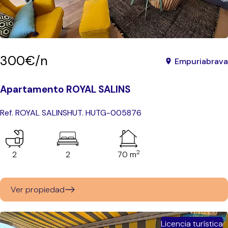
300€/n
Empuriabrava
Apartamento ROYAL SALINS
Ref. ROYAL SALINS
HUT. HUTG-005876
2
2
2
70 m
Ver propiedad
Licencia turística