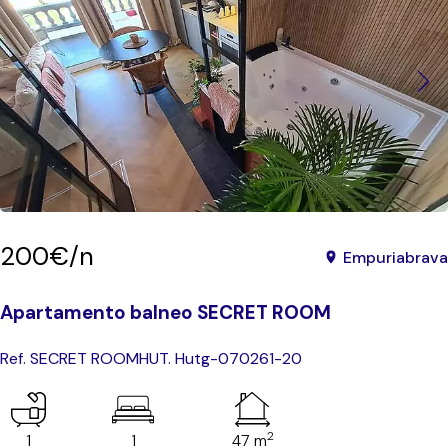
200€/n
Empuriabrava
Apartamento balneo SECRET ROOM
Ref. SECRET ROOM
HUT. Hutg-070261-20
2
1
1
47 m