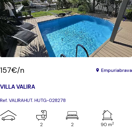
157€/n
Empuriabrava
VILLA VALIRA
Ref. VALIRA
HUT. HUTG-028278
2
2
2
90 m