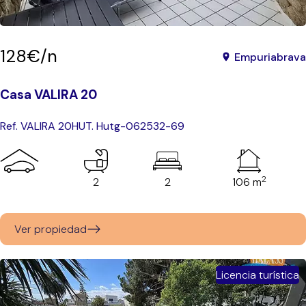
128€/n
Empuriabrava
Casa VALIRA 20
Ref. VALIRA 20
HUT. Hutg-062532-69
2
2
2
106 m
Ver propiedad
Licencia turística