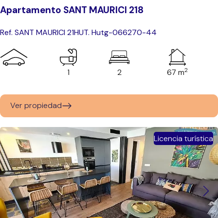
Apartamento SANT MAURICI 218
Ref. SANT MAURICI 21
HUT. Hutg-066270-44
2
1
2
67 m
Ver propiedad
Licencia turística