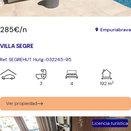
285€/n
Empuriabrava
VILLA SEGRE
Ref. SEGRE
HUT. Hutg-032245-95
2
3
4
192 m
Ver propiedad
Licencia turística