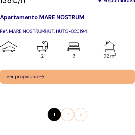
138€/n
Empuriabrava
Apartamento MARE NOSTRUM
Ref. MARE NOSTRUM
HUT. HUTG-023194
2
2
3
92 m
Ver propiedad
1
2
>