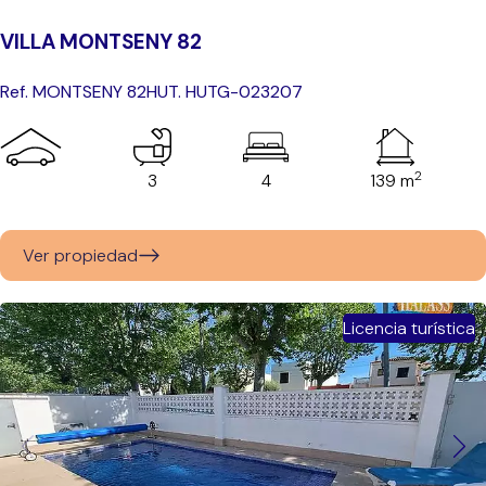
VILLA MONTSENY 82
Ref. MONTSENY 82
HUT. HUTG-023207
2
3
4
139 m
Ver propiedad
Licencia turística