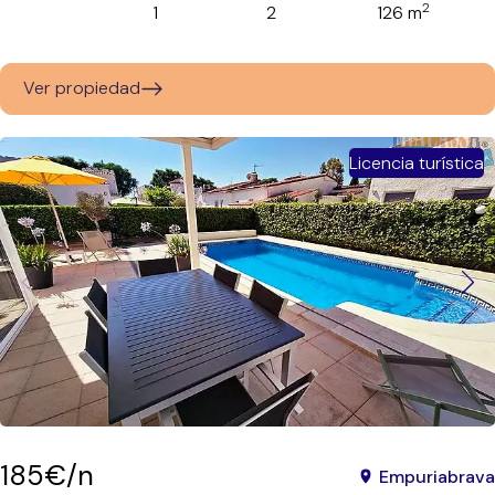
2
1
2
126 m
Ver propiedad
Licencia turística
185€/n
Empuriabrava