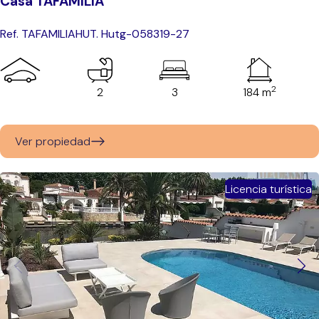
Casa TAFAMILIA
Ref. TAFAMILIA
HUT. Hutg-058319-27
2
2
3
184 m
Ver propiedad
Licencia turística